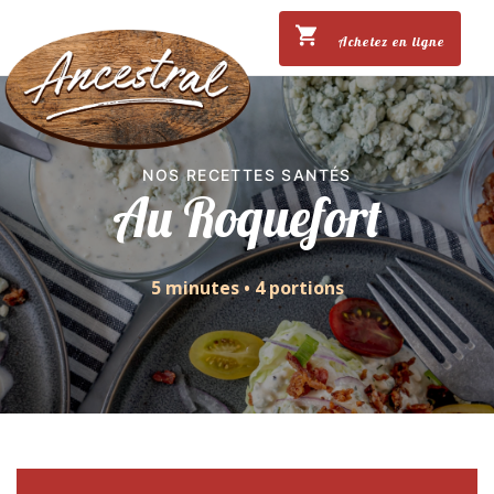
Achetez en ligne
NOS RECETTES SANTÉS
Au Roquefort
5 minutes
•
4 portions