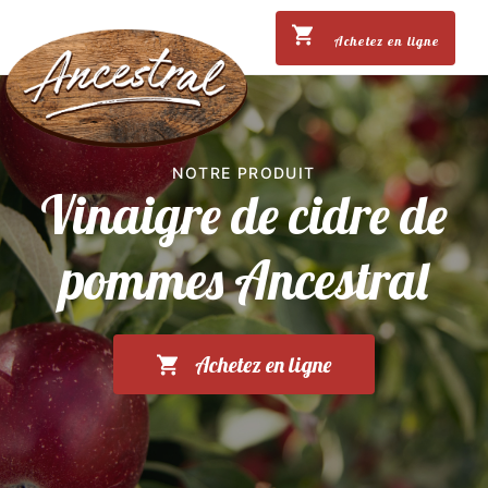
Achetez en ligne
NOTRE PRODUIT
Vinaigre de cidre de
pommes Ancestral
Achetez en ligne